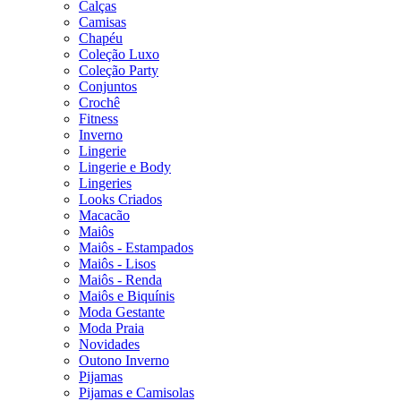
Calças
Camisas
Chapéu
Coleção Luxo
Coleção Party
Conjuntos
Crochê
Fitness
Inverno
Lingerie
Lingerie e Body
Lingeries
Looks Criados
Macacão
Maiôs
Maiôs - Estampados
Maiôs - Lisos
Maiôs - Renda
Maiôs e Biquínis
Moda Gestante
Moda Praia
Novidades
Outono Inverno
Pijamas
Pijamas e Camisolas