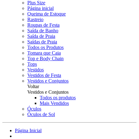
Plus Size
Página inicial
Queima de Estoque
Rastreio
Roupas de Festa
Saída de Banho
Saída de Praia
Saídas de Praia
Todos os Produtos
Tomara que Caia
Top e Body Chain
Tops
Vestidos
Vestidos de Festa
Vestidos e Conjuntos
Voltar
Vestidos e Conjuntos
Todos os produtos
Mais Vendidos
Óculos
Óculos de Sol
Página Inicial